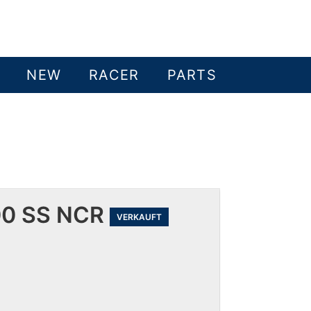
NEW
RACER
PARTS
00 SS NCR
VERKAUFT