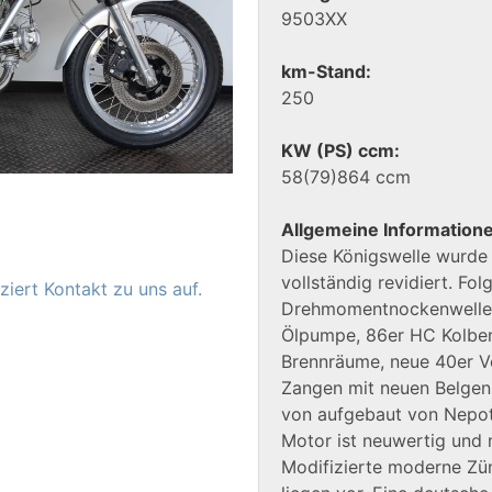
9503XX
km-Stand:
250
KW (PS) ccm:
58(79)864 ccm
Allgemeine Information
Diese Königswelle wurde
vollständig revidiert. Fol
iert Kontakt zu uns auf.
Drehmomentnockenwelle, 
Ölpumpe, 86er HC Kolben,
Brennräume, neue 40er Ve
Zangen mit neuen Belgen
von aufgebaut von Nepot
Motor ist neuwertig und
Modifizierte moderne Zü