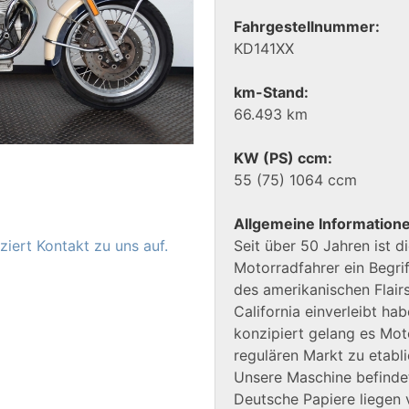
Fahrgestellnummer:
KD141XX
km-Stand:
66.493 km
KW (PS) ccm:
55 (75) 1064 ccm
Allgemeine Information
iert Kontakt zu uns auf.
Seit über 50 Jahren ist d
Motorradfahrer ein Begrif
des amerikanischen Flairs
California einverleibt ha
konzipiert gelang es Moto
regulären Markt zu etabli
Unsere Maschine befindet
Deutsche Papiere liegen 