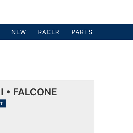
NEW
RACER
PARTS
 • FALCONE
FT