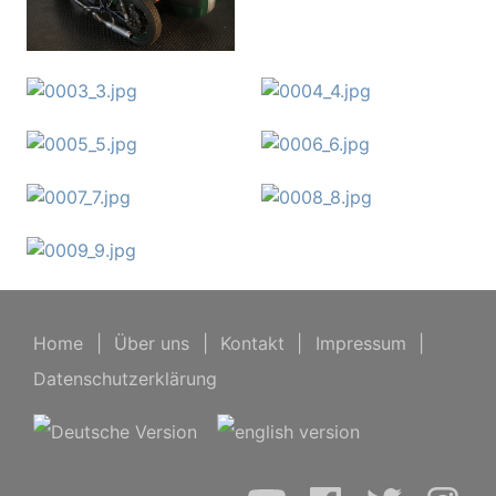
Home
|
Über uns
|
Kontakt
|
Impressum
|
Datenschutzerklärung