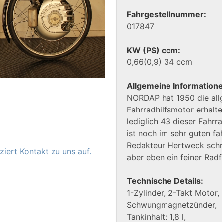
Fahrgestellnummer:
017847
KW (PS) ccm:
0,66(0,9) 34 ccm
Allgemeine Information
NORDAP hat 1950 die allg
Fahrradhilfsmotor erhal
lediglich 43 dieser Fahr
ist noch im sehr guten f
Redakteur Hertweck schri
iert Kontakt zu uns auf.
aber eben ein feiner Radf
Technische Details:
1-Zylinder, 2-Takt Motor,
Schwungmagnetzünder,
Tankinhalt: 1,8 l,