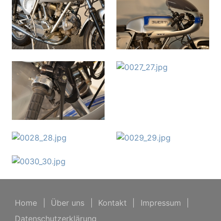
Home
|
Über uns
|
Kontakt
|
Impressum
|
Datenschutzerklärung