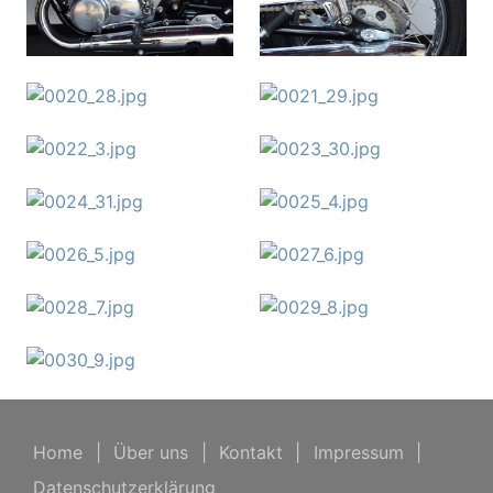
Home
|
Über uns
|
Kontakt
|
Impressum
|
Datenschutzerklärung