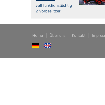
voll funktionstüchtig
2 Vorbesiitzer
Home
|
Über uns
|
Kontakt
|
Impres