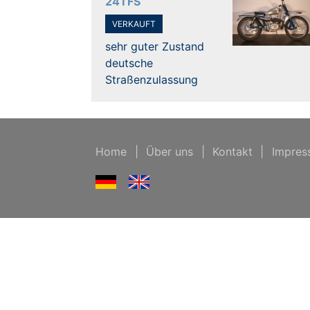
24TFS
VERKAUFT
sehr guter Zustand
deutsche
Straßenzulassung
Home
|
Über uns
|
Kontakt
|
Impres