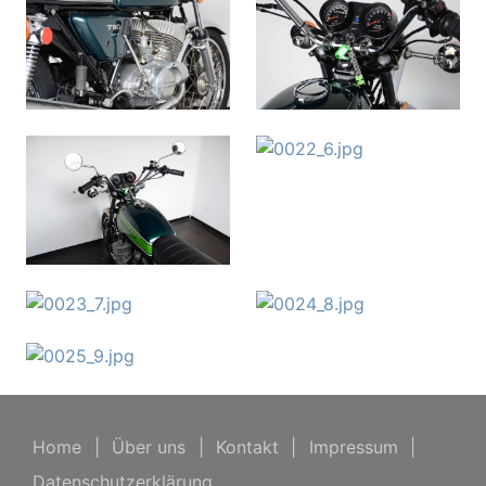
Home
|
Über uns
|
Kontakt
|
Impressum
|
Datenschutzerklärung