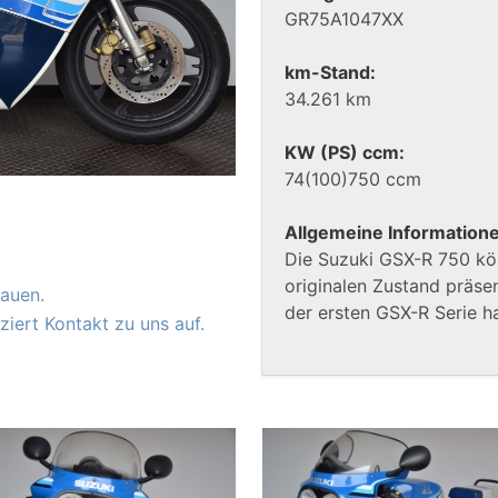
GR75A1047XX
km-Stand:
34.261 km
KW (PS) ccm:
74(100)750 ccm
Allgemeine Information
Die Suzuki GSX-R 750 kö
originalen Zustand präsen
auen.
der ersten GSX-R Serie h
iert Kontakt zu uns auf.