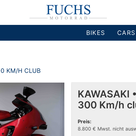
BIKES
CARS
00 KM/H CLUB
KAWASAKI •
300 Km/h c
Preis:
8.800 € Mwst. nicht aus