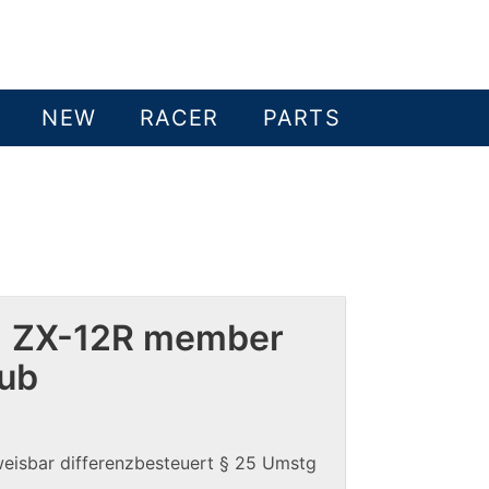
NEW
RACER
PARTS
 ZX-12R member
lub
weisbar differenzbesteuert § 25 Umstg