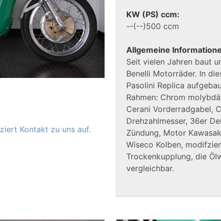
KW (PS) ccm:
--(--)500 ccm
Allgemeine Information
Seit vielen Jahren baut u
Benelli Motorräder. In di
Pasolini Replica aufgebau
Rahmen: Chrom molybdän
Cerani Vorderradgabel, C
Drehzahlmesser, 36er De
iert Kontakt zu uns auf.
Zündung, Motor Kawasaki
Wiseco Kolben, modifzier
Trockenkupplung, die Ölw
vergleichbar.