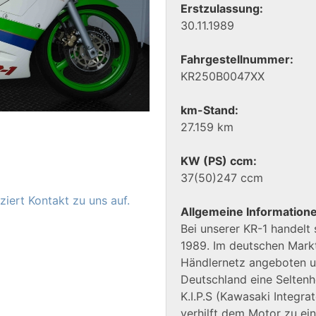
Erstzulassung:
30.11.1989
Fahrgestellnummer:
KR250B0047XX
km-Stand:
27.159 km
KW (PS) ccm:
37(50)247 ccm
iert Kontakt zu uns auf.
Allgemeine Information
Bei unserer KR-1 handelt
1989. Im deutschen Markt
Händlernetz angeboten un
Deutschland eine Seltenhe
K.I.P.S (Kawasaki Integr
verhilft dem Motor zu ei