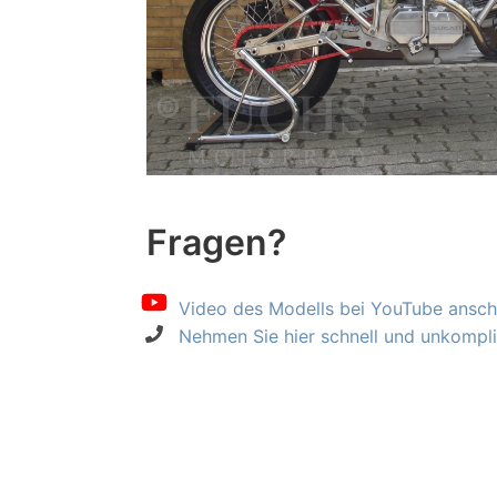
Fragen?
Video des Modells bei YouTube ansch
Nehmen Sie hier schnell und unkompliz