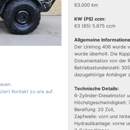
63.000 km
KW (PS) ccm:
63 (85) 5.675 ccm
Allgemeine Information
Der Unimog 406 wurde vol
wurde überholt. Die Kupp
Dokumentation von der Re
Betriebsstundenzahl: 305
dazugehörige Anhänger a
auen.
Technische Details:
iert Kontakt zu uns auf.
6-Zylinder-Dieselmotor u
Höchstgeschwindigkeit: 
Bereifung: 20 Zoll,
Zapfwelle: vorn und hint
Hydraulikanlage: vorne u