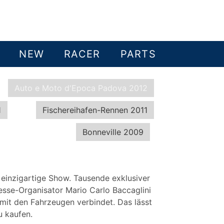
NEW
RACER
PARTS
Auto e Moto d'Epoca Padova 2012
1
Fischereihafen-Rennen 2011
Bonneville 2009
 einzigartige Show. Tausende exklusiver
esse-Organisator Mario Carlo Baccaglini
mit den Fahrzeugen verbindet. Das lässt
u kaufen.