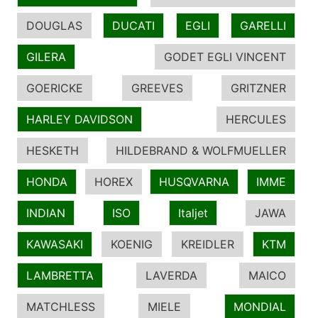
DOUGLAS
DUCATI
EGLI
GARELLI
GILERA
GODET EGLI VINCENT
GOERICKE
GREEVES
GRITZNER
HARLEY DAVIDSON
HERCULES
HESKETH
HILDEBRAND & WOLFMUELLER
HONDA
HOREX
HUSQVARNA
IMME
INDIAN
ISO
Italjet
JAWA
KAWASAKI
KOENIG
KREIDLER
KTM
LAMBRETTA
LAVERDA
MAICO
MATCHLESS
MIELE
MONDIAL