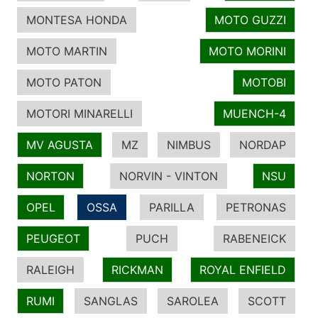
MONTESA HONDA
MOTO GUZZI
MOTO MARTIN
MOTO MORINI
MOTO PATON
MOTOBI
MOTORI MINARELLI
MUENCH-4
MV AGUSTA
MZ
NIMBUS
NORDAP
NORTON
NORVIN - VINTON
NSU
OPEL
OSSA
PARILLA
PETRONAS
PEUGEOT
PUCH
RABENEICK
RALEIGH
RICKMAN
ROYAL ENFIELD
RUMI
SANGLAS
SAROLEA
SCOTT