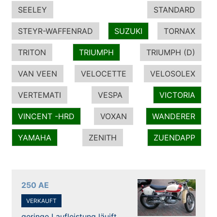
SEELEY
STANDARD
STEYR-WAFFENRAD
SUZUKI
TORNAX
TRITON
TRIUMPH
TRIUMPH (D)
VAN VEEN
VELOCETTE
VELOSOLEX
VERTEMATI
VESPA
VICTORIA
VINCENT -HRD
VOXAN
WANDERER
YAMAHA
ZENITH
ZUENDAPP
250 AE
VERKAUFT
geringe Laufleistung läuift