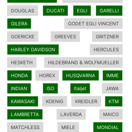
DOUGLAS
DUCATI
EGLI
GARELLI
GILERA
GODET EGLI VINCENT
GOERICKE
GREEVES
GRITZNER
HARLEY DAVIDSON
HERCULES
HESKETH
HILDEBRAND & WOLFMUELLER
HONDA
HOREX
HUSQVARNA
IMME
INDIAN
ISO
Italjet
JAWA
KAWASAKI
KOENIG
KREIDLER
KTM
LAMBRETTA
LAVERDA
MAICO
MATCHLESS
MIELE
MONDIAL