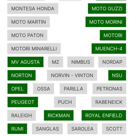
MONTESA HONDA
MOTO GUZZI
MOTO MARTIN
MOTO MORINI
MOTO PATON
MOTOBI
MOTORI MINARELLI
MUENCH-4
MV AGUSTA
MZ
NIMBUS
NORDAP
NORTON
NORVIN - VINTON
NSU
OPEL
OSSA
PARILLA
PETRONAS
PEUGEOT
PUCH
RABENEICK
RALEIGH
RICKMAN
ROYAL ENFIELD
RUMI
SANGLAS
SAROLEA
SCOTT