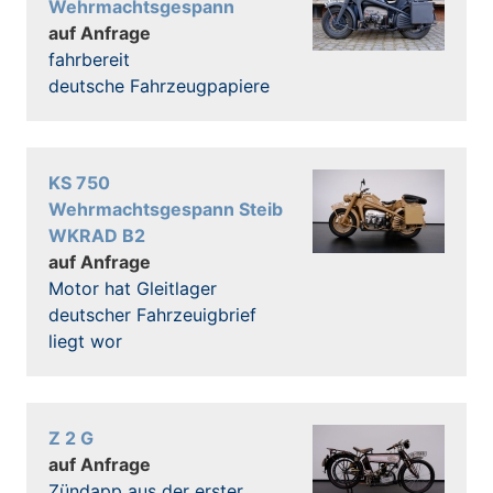
Wehrmachtsgespann
auf Anfrage
fahrbereit
deutsche Fahrzeugpapiere
KS 750
Wehrmachtsgespann Steib
WKRAD B2
auf Anfrage
Motor hat Gleitlager
deutscher Fahrzeuigbrief
liegt wor
Z 2 G
auf Anfrage
Zündapp aus der erster