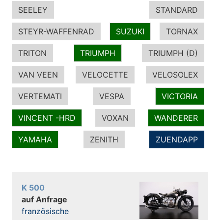
SEELEY
STANDARD
STEYR-WAFFENRAD
SUZUKI
TORNAX
TRITON
TRIUMPH
TRIUMPH (D)
VAN VEEN
VELOCETTE
VELOSOLEX
VERTEMATI
VESPA
VICTORIA
VINCENT -HRD
VOXAN
WANDERER
YAMAHA
ZENITH
ZUENDAPP
K 500
auf Anfrage
französische