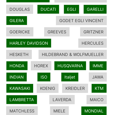
DOUGLAS
DUCATI
EGLI
GARELLI
GILERA
GODET EGLI VINCENT
GOERICKE
GREEVES
GRITZNER
HARLEY DAVIDSON
HERCULES
HESKETH
HILDEBRAND & WOLFMUELLER
HONDA
HOREX
HUSQVARNA
IMME
INDIAN
ISO
Italjet
JAWA
KAWASAKI
KOENIG
KREIDLER
KTM
LAMBRETTA
LAVERDA
MAICO
MATCHLESS
MIELE
MONDIAL