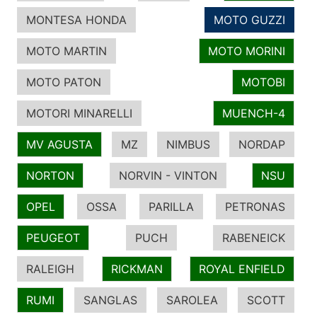
MONTESA HONDA
MOTO GUZZI
MOTO MARTIN
MOTO MORINI
MOTO PATON
MOTOBI
MOTORI MINARELLI
MUENCH-4
MV AGUSTA
MZ
NIMBUS
NORDAP
NORTON
NORVIN - VINTON
NSU
OPEL
OSSA
PARILLA
PETRONAS
PEUGEOT
PUCH
RABENEICK
RALEIGH
RICKMAN
ROYAL ENFIELD
RUMI
SANGLAS
SAROLEA
SCOTT