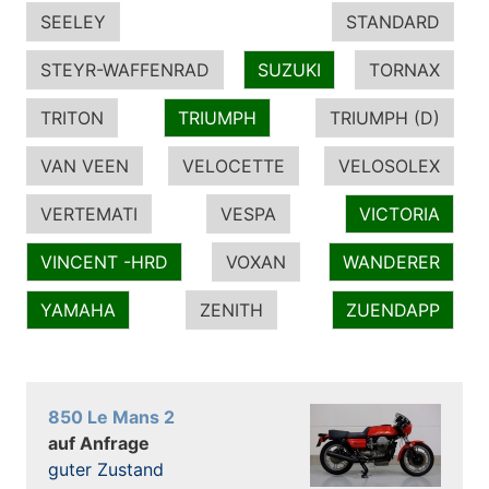
SEELEY
STANDARD
STEYR-WAFFENRAD
SUZUKI
TORNAX
TRITON
TRIUMPH
TRIUMPH (D)
VAN VEEN
VELOCETTE
VELOSOLEX
VERTEMATI
VESPA
VICTORIA
VINCENT -HRD
VOXAN
WANDERER
YAMAHA
ZENITH
ZUENDAPP
850 Le Mans 2
auf Anfrage
guter Zustand