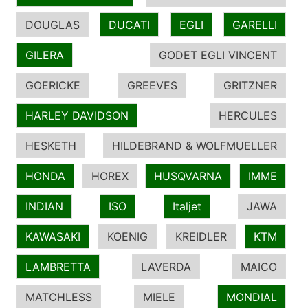
DOUGLAS
DUCATI
EGLI
GARELLI
GILERA
GODET EGLI VINCENT
GOERICKE
GREEVES
GRITZNER
HARLEY DAVIDSON
HERCULES
HESKETH
HILDEBRAND & WOLFMUELLER
HONDA
HOREX
HUSQVARNA
IMME
INDIAN
ISO
Italjet
JAWA
KAWASAKI
KOENIG
KREIDLER
KTM
LAMBRETTA
LAVERDA
MAICO
MATCHLESS
MIELE
MONDIAL