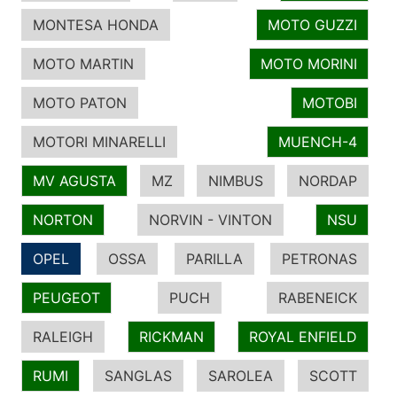
MONTESA HONDA
MOTO GUZZI
MOTO MARTIN
MOTO MORINI
MOTO PATON
MOTOBI
MOTORI MINARELLI
MUENCH-4
MV AGUSTA
MZ
NIMBUS
NORDAP
NORTON
NORVIN - VINTON
NSU
OPEL
OSSA
PARILLA
PETRONAS
PEUGEOT
PUCH
RABENEICK
RALEIGH
RICKMAN
ROYAL ENFIELD
RUMI
SANGLAS
SAROLEA
SCOTT