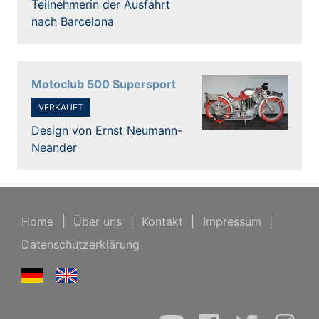
Teilnehmerin der Ausfahrt
nach Barcelona
Motoclub 500 Supersport
VERKAUFT
Design von Ernst Neumann-
Neander
Home
|
Über uns
|
Kontakt
|
Impressum
|
Datenschutzerklärung