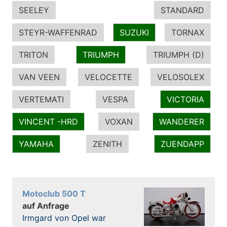
SEELEY
STANDARD
STEYR-WAFFENRAD
SUZUKI
TORNAX
TRITON
TRIUMPH
TRIUMPH (D)
VAN VEEN
VELOCETTE
VELOSOLEX
VERTEMATI
VESPA
VICTORIA
VINCENT -HRD
VOXAN
WANDERER
YAMAHA
ZENITH
ZUENDAPP
Motoclub 500 T
auf Anfrage
Irmgard von Opel war