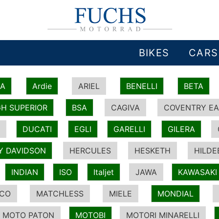
BIKES
CARS
IA
Ardie
ARIEL
BENELLI
BETA
H SUPERIOR
BSA
CAGIVA
COVENTRY EA
DUCATI
EGLI
GARELLI
GILERA
Y DAVIDSON
HERCULES
HESKETH
HILDE
INDIAN
ISO
Italjet
JAWA
KAWASAKI
ICO
MATCHLESS
MIELE
MONDIAL
MOTO PATON
MOTOBI
MOTORI MINARELLI