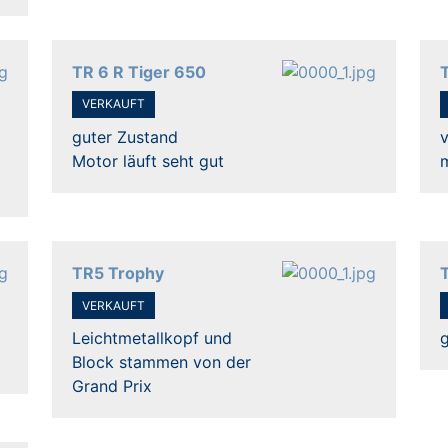
TR 6 R Tiger 650
VERKAUFT
guter Zustand
v
Motor läuft seht gut
TR5 Trophy
VERKAUFT
Leichtmetallkopf und
g
Block stammen von der
Grand Prix