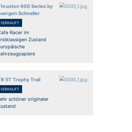
Thruxton 900 Series by
Juergen Schnaller
VERKAUFT
Cafe Racer im
rstklassigen Zustand
europäische
Fahrzeugpapiere
TR 5T Trophy Trail
VERKAUFT
ehr schöner originaler
Zustand