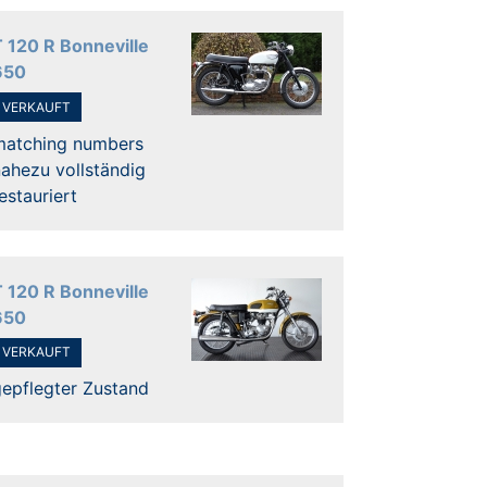
T 120 R Bonneville
650
VERKAUFT
matching numbers
ahezu vollständig
estauriert
T 120 R Bonneville
650
VERKAUFT
gepflegter Zustand