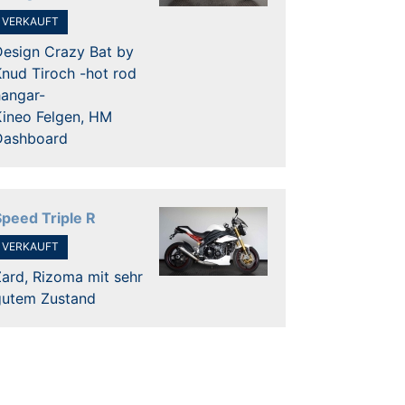
VERKAUFT
Design Crazy Bat by
nud Tiroch -hot rod
hangar-
Kineo Felgen, HM
Dashboard
Speed Triple R
VERKAUFT
ard, Rizoma mit sehr
gutem Zustand