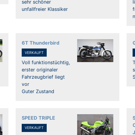
sehr schöner
l
unfallfreier Klassiker
f
6T Thunderbird
VERKAUFT
Voll funktionstüchtig,
T
erster originaler
Fahrzeugbrief liegt
vor
Guter Zustand
SPEED TRIPLE
VERKAUFT