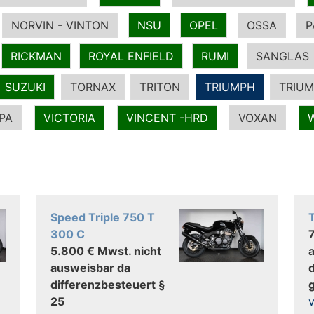
NORVIN - VINTON
NSU
OPEL
OSSA
P
RICKMAN
ROYAL ENFIELD
RUMI
SANGLAS
SUZUKI
TORNAX
TRITON
TRIUMPH
TRIUM
PA
VICTORIA
VINCENT -HRD
VOXAN
Speed Triple 750 T
300 C
5.800 € Mwst. nicht
ausweisbar da
differenzbesteuert §
25
v