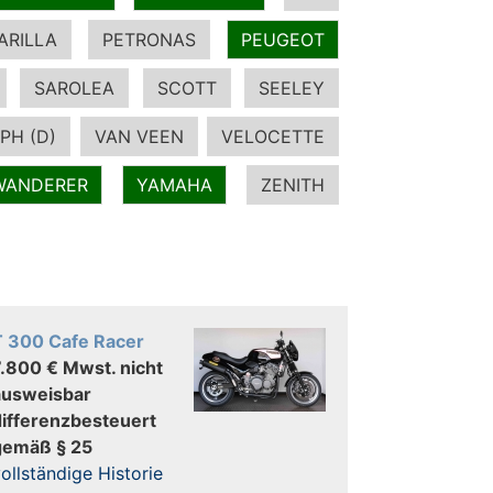
ARILLA
PETRONAS
PEUGEOT
SAROLEA
SCOTT
SEELEY
PH (D)
VAN VEEN
VELOCETTE
WANDERER
YAMAHA
ZENITH
T 300 Cafe Racer
7.800 € Mwst. nicht
ausweisbar
differenzbesteuert
gemäß § 25
ollständige Historie