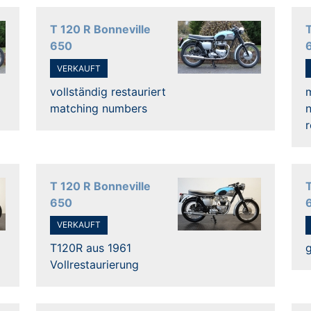
T 120 R Bonneville
650
VERKAUFT
vollständig restauriert
matching numbers
n
r
T 120 R Bonneville
650
VERKAUFT
T120R aus 1961
Vollrestaurierung