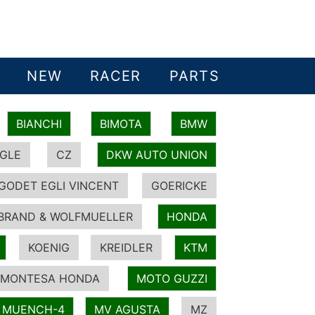
NEW
RACER
PARTS
BIANCHI
BIMOTA
BMW
GLE
CZ
DKW AUTO UNION
GODET EGLI VINCENT
GOERICKE
BRAND & WOLFMUELLER
HONDA
KOENIG
KREIDLER
KTM
MONTESA HONDA
MOTO GUZZI
MUENCH-4
MV AGUSTA
MZ