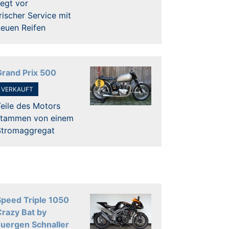
iegt vor
rischer Service mit
neuen Reifen
Grand Prix 500
VERKAUFT
eile des Motors
stammen von einem
Stromaggregat
Speed Triple 1050
Crazy Bat by
Juergen Schnaller