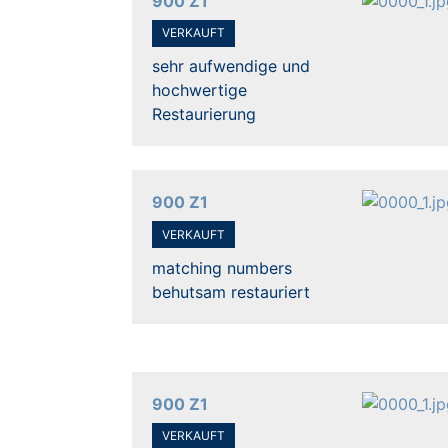
900 Z1
VERKAUFT
sehr aufwendige und
hochwertige
Restaurierung
900 Z1
VERKAUFT
matching numbers
behutsam restauriert
900 Z1
VERKAUFT