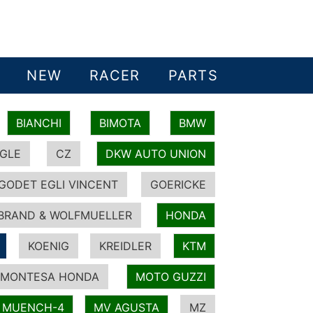
NEW
RACER
PARTS
BIANCHI
BIMOTA
BMW
GLE
CZ
DKW AUTO UNION
GODET EGLI VINCENT
GOERICKE
BRAND & WOLFMUELLER
HONDA
KOENIG
KREIDLER
KTM
MONTESA HONDA
MOTO GUZZI
MUENCH-4
MV AGUSTA
MZ