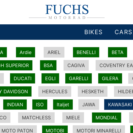
BIKES
CARS
IA
Ardie
ARIEL
BENELLI
BETA
H SUPERIOR
BSA
CAGIVA
COVENTRY EA
DUCATI
EGLI
GARELLI
GILERA
Y DAVIDSON
HERCULES
HESKETH
HILDE
INDIAN
ISO
Italjet
JAWA
KAWASAKI
ICO
MATCHLESS
MIELE
MONDIAL
MOTO PATON
MOTOBI
MOTORI MINARELLI