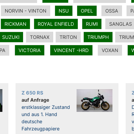
NORVIN - VINTON
NSU
OPEL
OSSA
P
RICKMAN
ROYAL ENFIELD
RUMI
SANGLAS
SUZUKI
TORNAX
TRITON
TRIUMPH
TRIUM
PA
VICTORIA
VINCENT -HRD
VOXAN
Z 650 RS
auf Anfrage
erstklassiger Zustand
und aus 1. Hand
R
deutsche
Fahrzeugpapiere