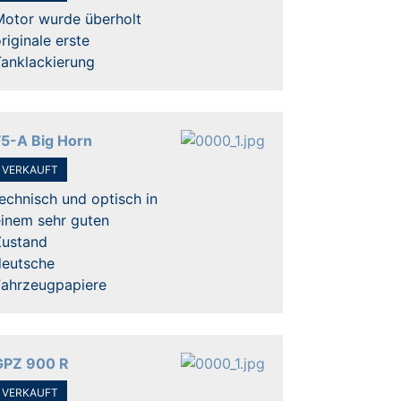
Motor wurde überholt
riginale erste
Tanklackierung
F5-A Big Horn
VERKAUFT
echnisch und optisch in
einem sehr guten
Zustand
deutsche
Fahrzeugpapiere
GPZ 900 R
VERKAUFT