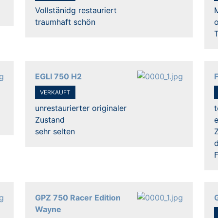
Vollstänidg restauriert
traumhaft schön
o
EGLI 750 H2
VERKAUFT
unrestaurierter originaler
t
Zustand
sehr selten
GPZ 750 Racer Edition
Wayne