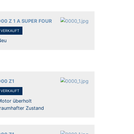
900 Z 1 A SUPER FOUR
VERKAUFT
Neu
900 Z1
VERKAUFT
Motor überholt
traumhafter Zustand