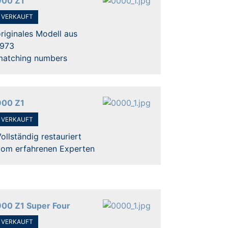
900 Z1
VERKAUFT
riginales Modell aus
1973
matching numbers
900 Z1
VERKAUFT
ollständig restauriert
vom erfahrenen Experten
900 Z1 Super Four
VERKAUFT