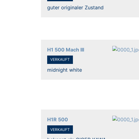
guter originaler Zustand
H1 500 Mach III
VERKAUFT
midnight white
H1R 500
VERKAUFT