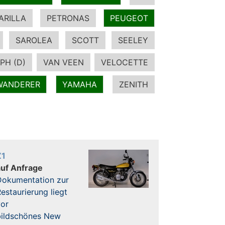
ARILLA
PETRONAS
PEUGEOT
SAROLEA
SCOTT
SEELEY
PH (D)
VAN VEEN
VELOCETTE
WANDERER
YAMAHA
ZENITH
Z1
auf Anfrage
Dokumentation zur
estaurierung liegt
vor
bildschönes New