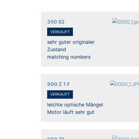
350 S2
VERKAUFT
sehr guter originaler
Zustand
matching numbers
900 Z 1 F
VERKAUFT
leichte optische Mängel
Motor läuft sehr gut