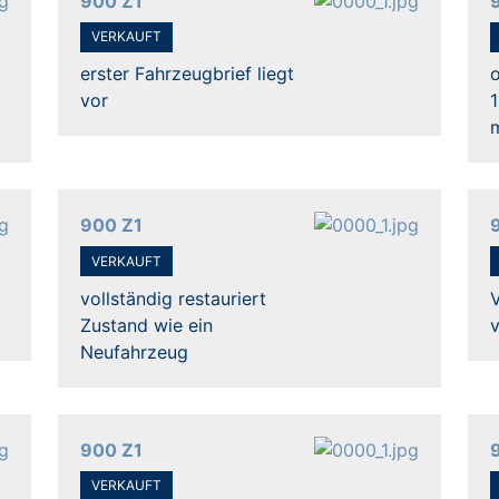
900 Z1
VERKAUFT
erster Fahrzeugbrief liegt
o
vor
900 Z1
VERKAUFT
vollständig restauriert
V
Zustand wie ein
Neufahrzeug
900 Z1
VERKAUFT