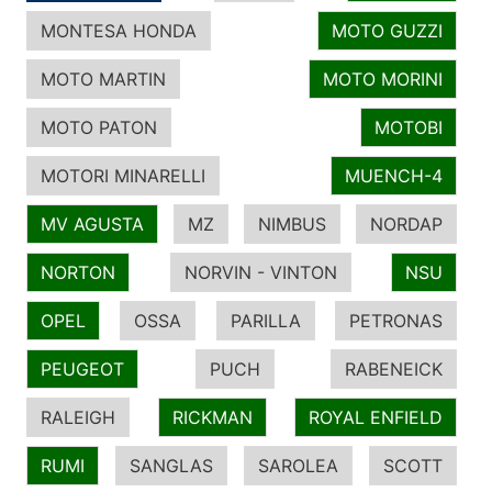
MONTESA HONDA
MOTO GUZZI
MOTO MARTIN
MOTO MORINI
MOTO PATON
MOTOBI
MOTORI MINARELLI
MUENCH-4
MV AGUSTA
MZ
NIMBUS
NORDAP
NORTON
NORVIN - VINTON
NSU
OPEL
OSSA
PARILLA
PETRONAS
PEUGEOT
PUCH
RABENEICK
RALEIGH
RICKMAN
ROYAL ENFIELD
RUMI
SANGLAS
SAROLEA
SCOTT