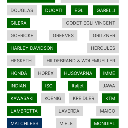
DOUGLAS
DUCATI
EGLI
GARELLI
GILERA
GODET EGLI VINCENT
GOERICKE
GREEVES
GRITZNER
HARLEY DAVIDSON
HERCULES
HESKETH
HILDEBRAND & WOLFMUELLER
HONDA
HOREX
HUSQVARNA
IMME
INDIAN
ISO
Italjet
JAWA
KAWASAKI
KOENIG
KREIDLER
KTM
LAMBRETTA
LAVERDA
MAICO
MATCHLESS
MIELE
MONDIAL