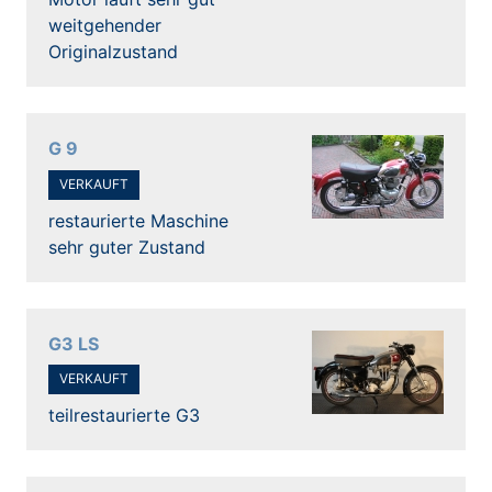
weitgehender
Originalzustand
G 9
VERKAUFT
restaurierte Maschine
sehr guter Zustand
G3 LS
VERKAUFT
teilrestaurierte G3