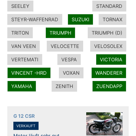
SEELEY
STANDARD
STEYR-WAFFENRAD
SUZUKI
TORNAX
TRITON
TRIUMPH
TRIUMPH (D)
VAN VEEN
VELOCETTE
VELOSOLEX
VERTEMATI
VESPA
VICTORIA
VINCENT -HRD
VOXAN
WANDERER
YAMAHA
ZENITH
ZUENDAPP
G 12 CSR
VERKAUFT
Motor läuft sehr gut