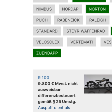
NIMBUS
NORDAP
NORTON
PUCH
RABENEICK
RALEIGH
STANDARD
STEYR-WAFFENRAD
VELOSOLEX
VERTEMATI
VES
ZUENDAPP
R 100
9.800 € Mwst. nicht
ausweisbar
differenzbesteuert
gemäß § 25 Umstg.
Auspuff dient als