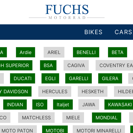
BIKES
CARS
IA
Ardie
ARIEL
BENELLI
BETA
H SUPERIOR
BSA
CAGIVA
COVENTRY EA
DUCATI
EGLI
GARELLI
GILERA
Y DAVIDSON
HERCULES
HESKETH
HILDE
INDIAN
ISO
Italjet
JAWA
KAWASAKI
ICO
MATCHLESS
MIELE
MONDIAL
MOTO PATON
MOTOBI
MOTORI MINARELLI