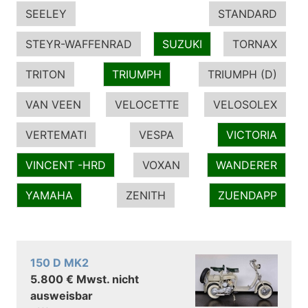
SEELEY
STANDARD
STEYR-WAFFENRAD
SUZUKI
TORNAX
TRITON
TRIUMPH
TRIUMPH (D)
VAN VEEN
VELOCETTE
VELOSOLEX
VERTEMATI
VESPA
VICTORIA
VINCENT -HRD
VOXAN
WANDERER
YAMAHA
ZENITH
ZUENDAPP
150 D MK2
5.800 € Mwst. nicht
ausweisbar