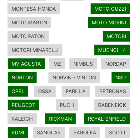
MONTESA HONDA
MOTO GUZZI
MOTO MARTIN
MOTO MORINI
MOTO PATON
MOTOBI
MOTORI MINARELLI
MUENCH-4
MV AGUSTA
MZ
NIMBUS
NORDAP
NORTON
NORVIN - VINTON
NSU
OPEL
OSSA
PARILLA
PETRONAS
PEUGEOT
PUCH
RABENEICK
RALEIGH
RICKMAN
ROYAL ENFIELD
RUMI
SANGLAS
SAROLEA
SCOTT