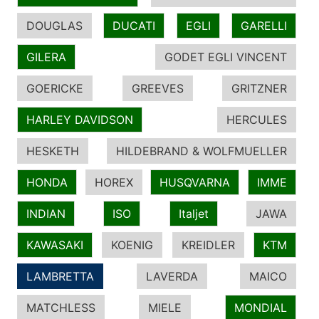
DOUGLAS
DUCATI
EGLI
GARELLI
GILERA
GODET EGLI VINCENT
GOERICKE
GREEVES
GRITZNER
HARLEY DAVIDSON
HERCULES
HESKETH
HILDEBRAND & WOLFMUELLER
HONDA
HOREX
HUSQVARNA
IMME
INDIAN
ISO
Italjet
JAWA
KAWASAKI
KOENIG
KREIDLER
KTM
LAMBRETTA
LAVERDA
MAICO
MATCHLESS
MIELE
MONDIAL