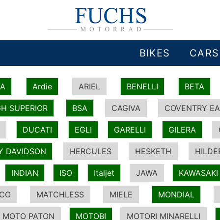
BIKES
CARS
IA
Ardie
ARIEL
BENELLI
BETA
H SUPERIOR
BSA
CAGIVA
COVENTRY EA
DUCATI
EGLI
GARELLI
GILERA
Y DAVIDSON
HERCULES
HESKETH
HILDE
INDIAN
ISO
Italjet
JAWA
KAWASAKI
ICO
MATCHLESS
MIELE
MONDIAL
MOTO PATON
MOTOBI
MOTORI MINARELLI