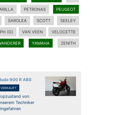
ARILLA
PETRONAS
PEUGEOT
SAROLEA
SCOTT
SEELEY
PH (D)
VAN VEEN
VELOCETTE
WANDERER
YAMAHA
ZENITH
Nuda 900 R ABS
VERKAUFT
Topzustand von
unserem Techniker
eingefahren