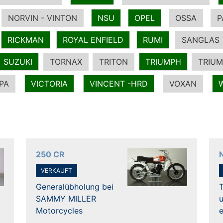
NORVIN - VINTON
NSU
OPEL
OSSA
P
RICKMAN
ROYAL ENFIELD
RUMI
SANGLAS
SUZUKI
TORNAX
TRITON
TRIUMPH
TRIUM
PA
VICTORIA
VINCENT -HRD
VOXAN
250 CR
VERKAUFT
Generalübholung bei
SAMMY MILLER
Motorcycles