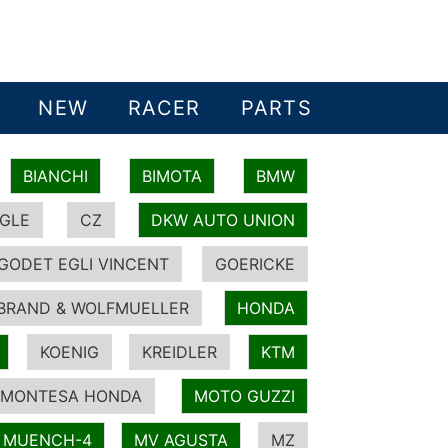
NEW
RACER
PARTS
BIANCHI
BIMOTA
BMW
GLE
CZ
DKW AUTO UNION
GODET EGLI VINCENT
GOERICKE
BRAND & WOLFMUELLER
HONDA
KOENIG
KREIDLER
KTM
MONTESA HONDA
MOTO GUZZI
MUENCH-4
MV AGUSTA
MZ