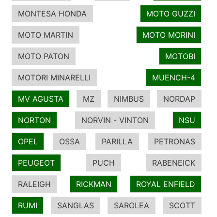
MONTESA HONDA
MOTO GUZZI
MOTO MARTIN
MOTO MORINI
MOTO PATON
MOTOBI
MOTORI MINARELLI
MUENCH-4
MV AGUSTA
MZ
NIMBUS
NORDAP
NORTON
NORVIN - VINTON
NSU
OPEL
OSSA
PARILLA
PETRONAS
PEUGEOT
PUCH
RABENEICK
RALEIGH
RICKMAN
ROYAL ENFIELD
RUMI
SANGLAS
SAROLEA
SCOTT