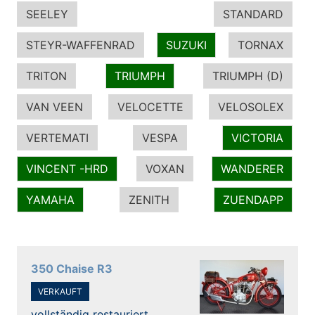
SEELEY
STANDARD
STEYR-WAFFENRAD
SUZUKI
TORNAX
TRITON
TRIUMPH
TRIUMPH (D)
VAN VEEN
VELOCETTE
VELOSOLEX
VERTEMATI
VESPA
VICTORIA
VINCENT -HRD
VOXAN
WANDERER
YAMAHA
ZENITH
ZUENDAPP
350 Chaise R3
VERKAUFT
vollständig restauriert