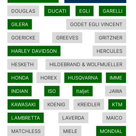
DOUGLAS
DUCATI
EGLI
GARELLI
GILERA
GODET EGLI VINCENT
GOERICKE
GREEVES
GRITZNER
HARLEY DAVIDSON
HERCULES
HESKETH
HILDEBRAND & WOLFMUELLER
HONDA
HOREX
HUSQVARNA
IMME
INDIAN
ISO
Italjet
JAWA
KAWASAKI
KOENIG
KREIDLER
KTM
LAMBRETTA
LAVERDA
MAICO
MATCHLESS
MIELE
MONDIAL