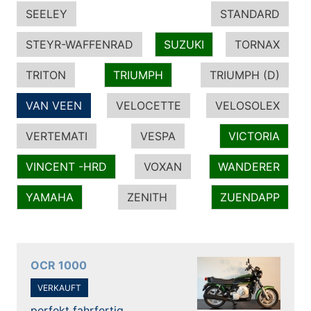
SEELEY
STANDARD
STEYR-WAFFENRAD
SUZUKI
TORNAX
TRITON
TRIUMPH
TRIUMPH (D)
VAN VEEN
VELOCETTE
VELOSOLEX
VERTEMATI
VESPA
VICTORIA
VINCENT -HRD
VOXAN
WANDERER
YAMAHA
ZENITH
ZUENDAPP
OCR 1000
VERKAUFT
perfekt fahrfertig