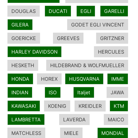
DOUGLAS
DUCATI
EGLI
GARELLI
GILERA
GODET EGLI VINCENT
GOERICKE
GREEVES
GRITZNER
HARLEY DAVIDSON
HERCULES
HESKETH
HILDEBRAND & WOLFMUELLER
HONDA
HOREX
HUSQVARNA
IMME
INDIAN
ISO
Italjet
JAWA
KAWASAKI
KOENIG
KREIDLER
KTM
LAMBRETTA
LAVERDA
MAICO
MATCHLESS
MIELE
MONDIAL