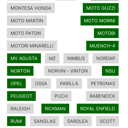
MONTESA HONDA
MOTO GUZZI
MOTO MARTIN
MOTO MORINI
MOTO PATON
MOTOBI
MOTORI MINARELLI
MUENCH-4
MV AGUSTA
MZ
NIMBUS
NORDAP
NORTON
NORVIN - VINTON
NSU
OPEL
OSSA
PARILLA
PETRONAS
PEUGEOT
PUCH
RABENEICK
RALEIGH
RICKMAN
ROYAL ENFIELD
RUMI
SANGLAS
SAROLEA
SCOTT