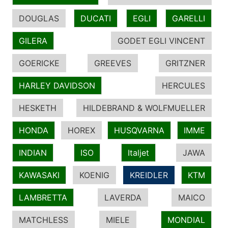
DOUGLAS
DUCATI
EGLI
GARELLI
GILERA
GODET EGLI VINCENT
GOERICKE
GREEVES
GRITZNER
HARLEY DAVIDSON
HERCULES
HESKETH
HILDEBRAND & WOLFMUELLER
HONDA
HOREX
HUSQVARNA
IMME
INDIAN
ISO
Italjet
JAWA
KAWASAKI
KOENIG
KREIDLER
KTM
LAMBRETTA
LAVERDA
MAICO
MATCHLESS
MIELE
MONDIAL