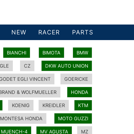
NEW
RACER
PARTS
BIANCHI
BIMOTA
BMW
GLE
CZ
DKW AUTO UNION
GODET EGLI VINCENT
GOERICKE
BRAND & WOLFMUELLER
HONDA
KOENIG
KREIDLER
KTM
MONTESA HONDA
MOTO GUZZI
MUENCH-4
MV AGUSTA
MZ