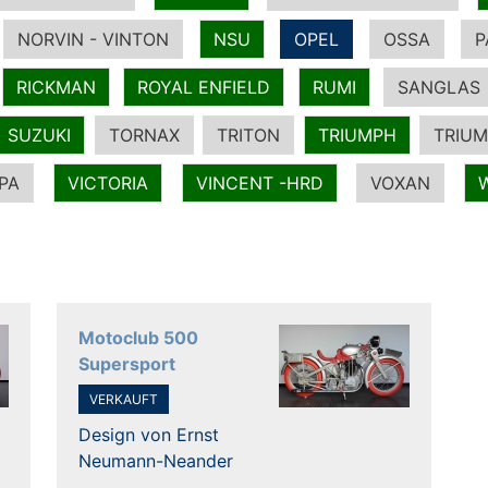
NORVIN - VINTON
NSU
OPEL
OSSA
P
RICKMAN
ROYAL ENFIELD
RUMI
SANGLAS
SUZUKI
TORNAX
TRITON
TRIUMPH
TRIUM
PA
VICTORIA
VINCENT -HRD
VOXAN
Motoclub 500
Supersport
VERKAUFT
Design von Ernst
Neumann-Neander