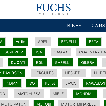
BIKES
CARS
IA
Ardie
ARIEL
BENELLI
BETA
H SUPERIOR
BSA
CAGIVA
COVENTRY EA
DUCATI
EGLI
GARELLI
GILERA
Y DAVIDSON
HERCULES
HESKETH
HILDE
INDIAN
ISO
Italjet
JAWA
KAWASAKI
ICO
MATCHLESS
MIELE
MONDIAL
MOTO PATON
MOTOBI
MOTORI MINARELLI