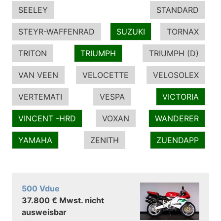
SEELEY
STANDARD
STEYR-WAFFENRAD
SUZUKI
TORNAX
TRITON
TRIUMPH
TRIUMPH (D)
VAN VEEN
VELOCETTE
VELOSOLEX
VERTEMATI
VESPA
VICTORIA
VINCENT -HRD
VOXAN
WANDERER
YAMAHA
ZENITH
ZUENDAPP
500 Vdue
37.800 € Mwst. nicht
ausweisbar