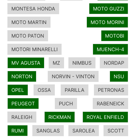
MONTESA HONDA
MOTO GUZZI
MOTO MARTIN
MOTO MORINI
MOTO PATON
MOTOBI
MOTORI MINARELLI
MUENCH-4
MV AGUSTA
MZ
NIMBUS
NORDAP
NORTON
NORVIN - VINTON
NSU
OPEL
OSSA
PARILLA
PETRONAS
PEUGEOT
PUCH
RABENEICK
RALEIGH
RICKMAN
ROYAL ENFIELD
RUMI
SANGLAS
SAROLEA
SCOTT