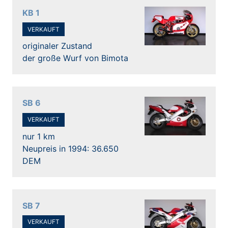
KB 1
VERKAUFT
originaler Zustand
der große Wurf von Bimota
SB 6
VERKAUFT
nur 1 km
Neupreis in 1994: 36.650
DEM
SB 7
VERKAUFT