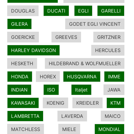
DOUGLAS
DUCATI
EGLI
GARELLI
GILERA
GODET EGLI VINCENT
GOERICKE
GREEVES
GRITZNER
HARLEY DAVIDSON
HERCULES
HESKETH
HILDEBRAND & WOLFMUELLER
HONDA
HOREX
HUSQVARNA
IMME
INDIAN
ISO
Italjet
JAWA
KAWASAKI
KOENIG
KREIDLER
KTM
LAMBRETTA
LAVERDA
MAICO
MATCHLESS
MIELE
MONDIAL