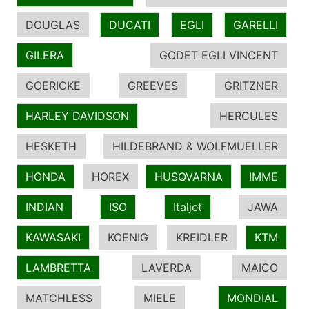
DOUGLAS
DUCATI
EGLI
GARELLI
GILERA
GODET EGLI VINCENT
GOERICKE
GREEVES
GRITZNER
HARLEY DAVIDSON
HERCULES
HESKETH
HILDEBRAND & WOLFMUELLER
HONDA
HOREX
HUSQVARNA
IMME
INDIAN
ISO
Italjet
JAWA
KAWASAKI
KOENIG
KREIDLER
KTM
LAMBRETTA
LAVERDA
MAICO
MATCHLESS
MIELE
MONDIAL