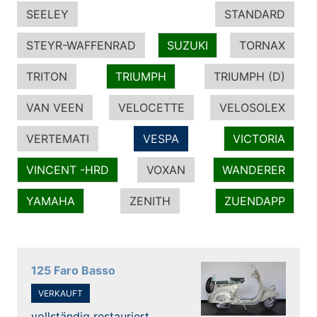
SEELEY
STANDARD
STEYR-WAFFENRAD
SUZUKI
TORNAX
TRITON
TRIUMPH
TRIUMPH (D)
VAN VEEN
VELOCETTE
VELOSOLEX
VERTEMATI
VESPA
VICTORIA
VINCENT -HRD
VOXAN
WANDERER
YAMAHA
ZENITH
ZUENDAPP
125 Faro Basso
VERKAUFT
vollständig restauriert