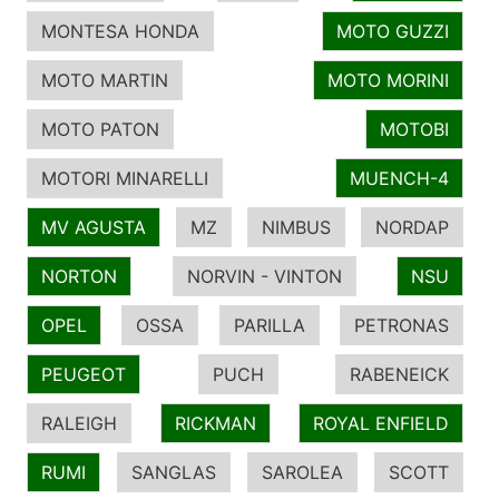
MONTESA HONDA
MOTO GUZZI
MOTO MARTIN
MOTO MORINI
MOTO PATON
MOTOBI
MOTORI MINARELLI
MUENCH-4
MV AGUSTA
MZ
NIMBUS
NORDAP
NORTON
NORVIN - VINTON
NSU
OPEL
OSSA
PARILLA
PETRONAS
PEUGEOT
PUCH
RABENEICK
RALEIGH
RICKMAN
ROYAL ENFIELD
RUMI
SANGLAS
SAROLEA
SCOTT