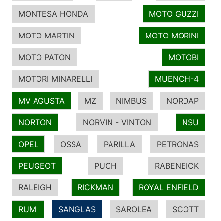
MONTESA HONDA
MOTO GUZZI
MOTO MARTIN
MOTO MORINI
MOTO PATON
MOTOBI
MOTORI MINARELLI
MUENCH-4
MV AGUSTA
MZ
NIMBUS
NORDAP
NORTON
NORVIN - VINTON
NSU
OPEL
OSSA
PARILLA
PETRONAS
PEUGEOT
PUCH
RABENEICK
RALEIGH
RICKMAN
ROYAL ENFIELD
RUMI
SANGLAS
SAROLEA
SCOTT