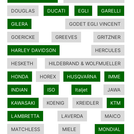
DOUGLAS
DUCATI
EGLI
GARELLI
GILERA
GODET EGLI VINCENT
GOERICKE
GREEVES
GRITZNER
HARLEY DAVIDSON
HERCULES
HESKETH
HILDEBRAND & WOLFMUELLER
HONDA
HOREX
HUSQVARNA
IMME
INDIAN
ISO
Italjet
JAWA
KAWASAKI
KOENIG
KREIDLER
KTM
LAMBRETTA
LAVERDA
MAICO
MATCHLESS
MIELE
MONDIAL