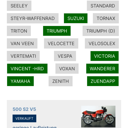
SEELEY
STANDARD
STEYR-WAFFENRAD
SUZUKI
TORNAX
TRITON
TRIUMPH
TRIUMPH (D)
VAN VEEN
VELOCETTE
VELOSOLEX
VERTEMATI
VESPA
VICTORIA
VINCENT -HRD
VOXAN
WANDERER
YAMAHA
ZENITH
ZUENDAPP
500 S2 V5
VERKAUFT
geringe Laufleistung