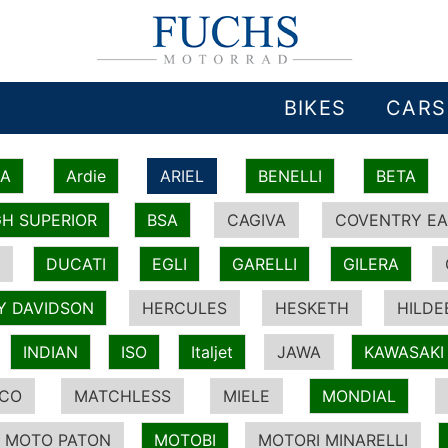
BIKES
CARS
IA
Ardie
ARIEL
BENELLI
BETA
H SUPERIOR
BSA
CAGIVA
COVENTRY EA
DUCATI
EGLI
GARELLI
GILERA
Y DAVIDSON
HERCULES
HESKETH
HILDE
INDIAN
ISO
Italjet
JAWA
KAWASAKI
ICO
MATCHLESS
MIELE
MONDIAL
MOTO PATON
MOTOBI
MOTORI MINARELLI