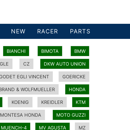
NEW
RACER
PARTS
BIANCHI
BIMOTA
BMW
GLE
CZ
DKW AUTO UNION
GODET EGLI VINCENT
GOERICKE
BRAND & WOLFMUELLER
HONDA
KOENIG
KREIDLER
KTM
MONTESA HONDA
MOTO GUZZI
MUENCH-4
MV AGUSTA
MZ