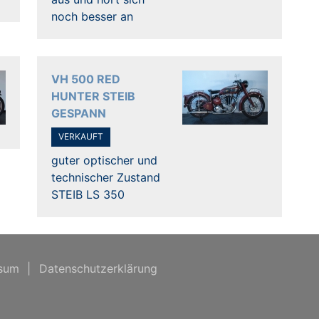
noch besser an
VH 500 RED
HUNTER STEIB
GESPANN
VERKAUFT
guter optischer und
technischer Zustand
STEIB LS 350
sum
|
Datenschutzerklärung