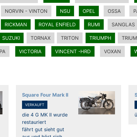
NORVIN - VINTON
NSU
OPEL
OSSA
P
RICKMAN
ROYAL ENFIELD
RUMI
SANGLAS
SUZUKI
TORNAX
TRITON
TRIUMPH
TRIUM
PA
VICTORIA
VINCENT -HRD
VOXAN
Square Four Mark II
VERKAUFT
die 4 G MK II wurde
restauriert
fährt gut sieht gut
aus und hört sich