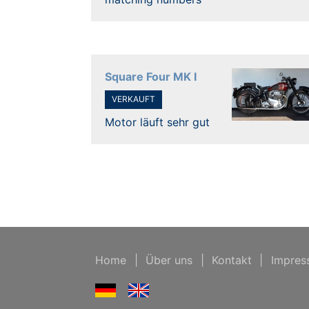
Square Four MK I
VERKAUFT
Motor läuft sehr gut
Home
|
Über uns
|
Kontakt
|
Impres